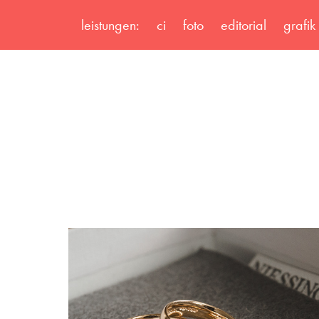
leistungen:
ci
foto
editorial
grafik